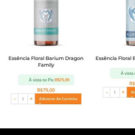
Essência Floral Barium Dragon
Essência Floral
Family
À vista 
À vista no Pix:
R$
75,05
R$
R$
79,00
Ad
Adicionar Ao Carrinho