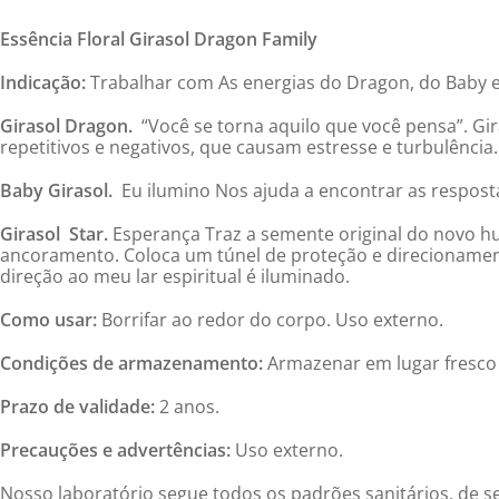
Essência Floral Girasol Dragon Family
Indicação:
Trabalhar com As energias do Dragon, do Baby e 
Girasol Dragon.
“Você se torna aquilo que você pensa”. G
repetitivos e negativos, que causam estresse e turbulência.
Baby Girasol.
Eu ilumino Nos ajuda a encontrar as respos
Girasol Star.
Esperança Traz a semente original do novo h
ancoramento. Coloca um túnel de proteção e direcionamen
direção ao meu lar espiritual é iluminado.
Como usar:
Borrifar ao redor do corpo. Uso externo.
Condições de armazenamento:
Armazenar em lugar fresco e
Prazo de validade:
2 anos.
Precauções e advertências:
Uso externo.
Nosso laboratório segue todos os padrões sanitários, de se