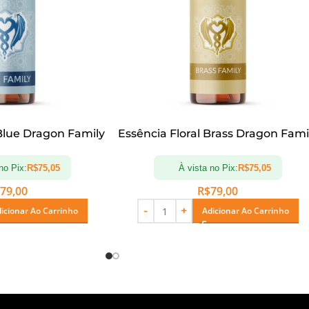
 Blue Dragon Family
Essência Floral Brass Dragon Fami
no Pix:
R$
75,05
À vista no Pix:
R$
75,05
79,00
R$
79,00
icionar Ao Carrinho
Adicionar Ao Carrinho