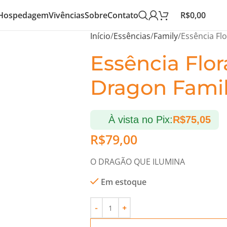
Hospedagem
Vivências
Sobre
Contato
R$
0,00
Início
Essências
Family
Essência Fl
Essência Flor
Dragon Fami
À vista no Pix:
R$
75,05
R$
79,00
O DRAGÃO QUE ILUMINA
Em estoque