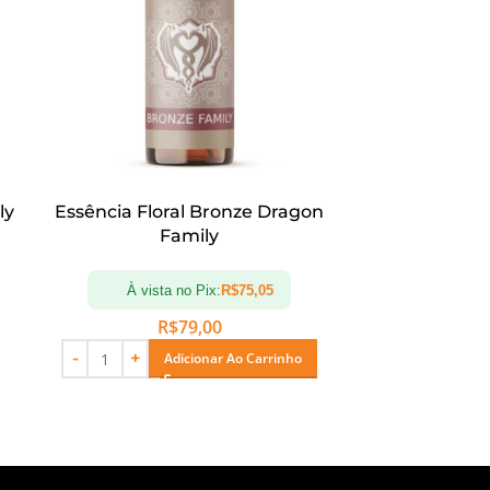
ly
Essência Floral Bronze Dragon
Essência F
Family
À vista no Pix:
R$
75,05
À vi
R$
79,00
Adicionar Ao Carrinho