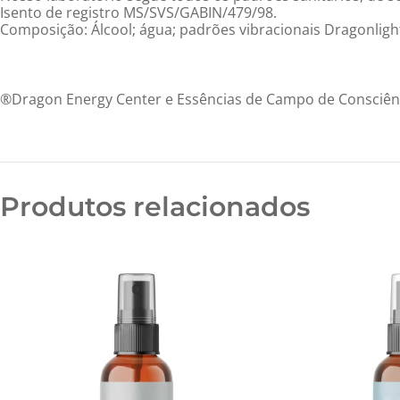
Isento de registro MS/SVS/GABIN/479/98.
Composição: Álcool; água; padrões vibracionais Dragonligh
®️Dragon Energy Center e Essências de Campo de Consciênci
Produtos relacionados