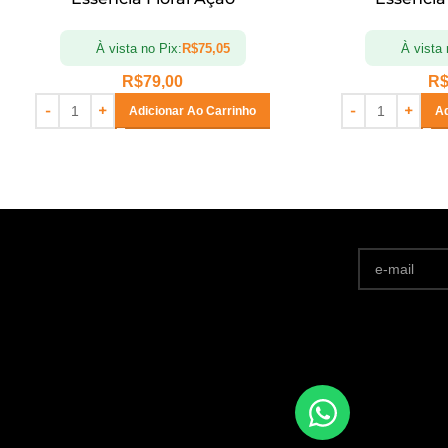
À vista no Pix:
R$
75,05
À vista 
R$
79,00
R
Adicionar Ao Carrinho
Ad