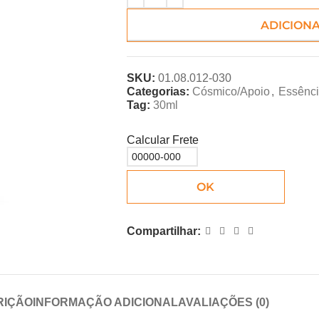
ADICION
SKU:
01.08.012-030
Categorias:
Cósmico/Apoio
,
Essênc
Tag:
30ml
Calcular Frete
OK
Compartilhar:
RIÇÃO
INFORMAÇÃO ADICIONAL
AVALIAÇÕES (0)