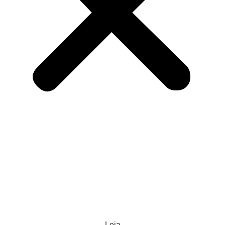
Política de Privacidade
Política de Entregas
Política de Devolução
Termos e Condições
Contato
© 2024 Dragoncenter. Todos os direitos reservados
Loja