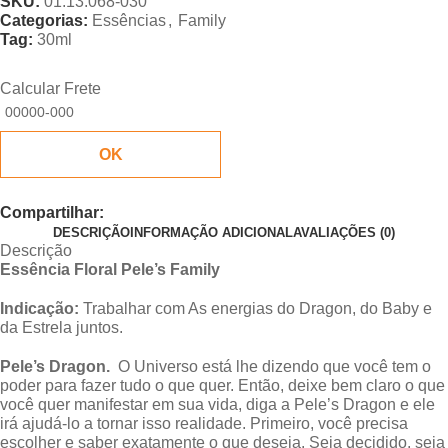
SKU:
01.13.068-030
Categorias:
Essências
,
Family
Tag:
30ml
Calcular Frete
OK
Compartilhar:
DESCRIÇÃO
INFORMAÇÃO ADICIONAL
AVALIAÇÕES (0)
Descrição
Essência Floral Pele’s Family
Indicação:
Trabalhar com As energias do Dragon, do Baby e
da Estrela juntos.
Pele’s Dragon.
O Universo está lhe dizendo que você tem o
poder para fazer tudo o que quer. Então, deixe bem claro o que
você quer manifestar em sua vida, diga a Pele’s Dragon e ele
irá ajudá-lo a tornar isso realidade. Primeiro, você precisa
escolher e saber exatamente o que deseja. Seja decidido, seja