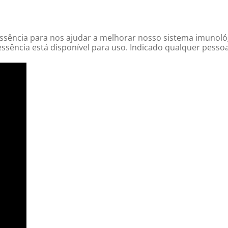
sência para nos ajudar a melhorar nosso sistema imunológ
essência está disponível para uso. Indicado qualquer pesso