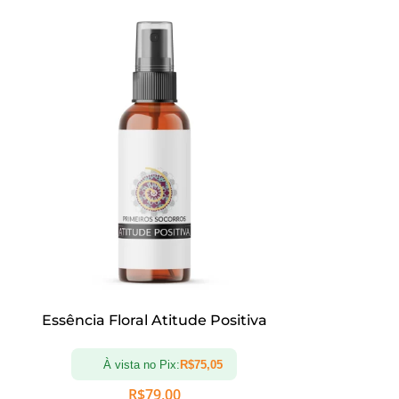
Essência Floral Atitude Positiva
Essênc
À vista no Pix:
R$
75,05
À vi
R$
79,00