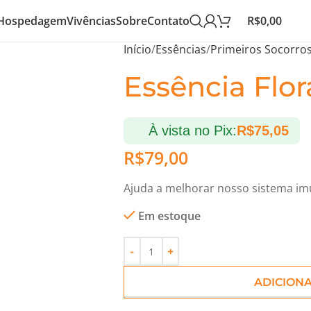
Hospedagem
Vivências
Sobre
Contato
R$
0,00
Início
Essências
Primeiros Socorro
Essência Flo
À vista no Pix:
R$
75,05
R$
79,00
Ajuda a melhorar nosso sistema imu
Em estoque
ADICION