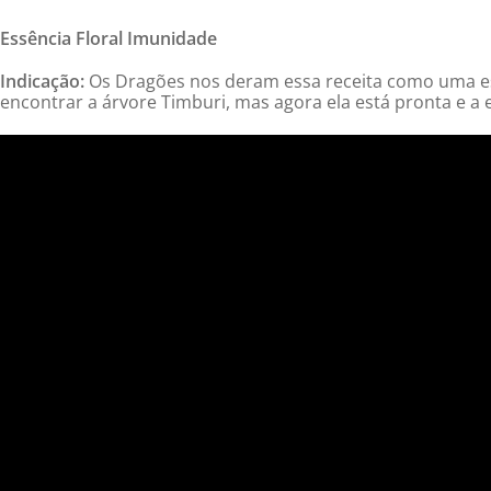
Essência Floral Imunidade
Indicação:
Os Dragões nos deram essa receita como uma es
encontrar a árvore Timburi, mas agora ela está pronta e a 