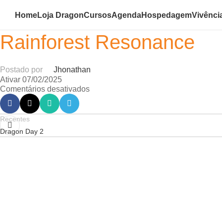
Home
Loja Dragon
Cursos
Agenda
Hospedagem
Vivênci
Rainforest Resonance
Postado por
Jhonathan
Ativar 07/02/2025
Comentários desativados
Recentes
Dragon Day 2